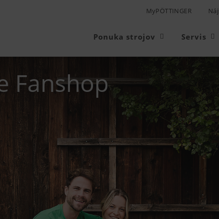
MyPÖTTINGER
Náj
Ponuka strojov
Servis
urátor produktu