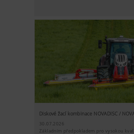
Chceme neustále zlepšovat už
technologie (včetně cookies)
Viac informácií
Marketing
Chceme vám ukázat relevantn
technologie (včetně cookies)
vašemu chování při používání
Diskové žací kombinace NOVADISC / NOV
Viac informácií
30.07.2026
Základním předpokladem pro vysokou kvalit