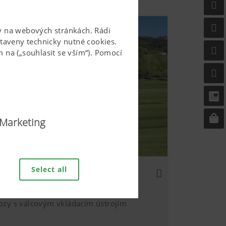
žby na webových stránkách. Rádi
aveny technicky nutné cookies.
 na („souhlasit se vším“). Pomocí
Marketing
 dostupný a uživatelsky
, správné zobrazení ve vašem
Select all
tinger: PROFI řady 5000
ebových technologií a
ozy s válcovým vkládacím ústrojím