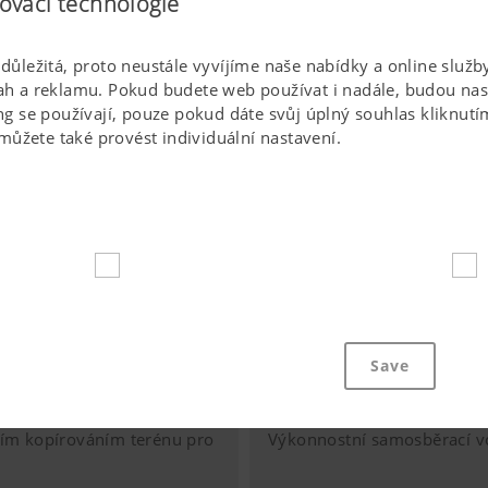
ovací technologie
s důležitá, proto neustále vyvíjíme naše nabídky a online slu
 a reklamu. Pokud budete web používat i nadále, budou nast
 se používají, pouze pokud dáte svůj úplný souhlas kliknutím
můžete také provést individuální nastavení.
 soubory cookie pomáhají, aby byl tento web pro vás snadno
ích základních funkcí, jako je navigace na webových stránkách
Save
jším shrnovačem
Novinka od společnosti Pöt
 žádost o váš souhlas. Tento web nefunguje bez uvedených w
03.08.2026
ím kopírováním terénu pro
Výkonnostní samosběrací v
Účel cookies
Doba trvání